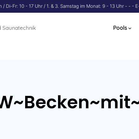
 Di-Fr: 10 - 17 Uhr / 1. & 3. Samstag im Monat: 9 - 13 Uhr - - 
 Saunatechnik
Pools
LW~Becken~mit