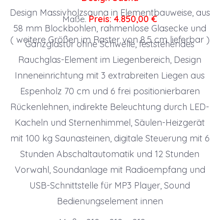
Design Massivholzsauna in Elementbauweise, aus
Maße.
Preis: 4.850,00 €
58 mm Blockbohlen, rahmenlose Glasecke und
( weitere Größen im Raster von 8,5 cm lieferbar )
Ganzglastür ohne Schwelle, feststehendes
Rauchglas-Element im Liegenbereich, Design
Inneneinrichtung mit 3 extrabreiten Liegen aus
Espenholz 70 cm und 6 frei positionierbaren
Rückenlehnen, indirekte Beleuchtung durch LED-
Kacheln und Sternenhimmel, Säulen-Heizgerät
mit 100 kg Saunasteinen, digitale Steuerung mit 6
Stunden Abschaltautomatik und 12 Stunden
Vorwahl, Soundanlage mit Radioempfang und
USB-Schnittstelle für MP3 Player, Sound
Bedienungselement innen