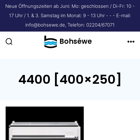
Neue Öffnungszeiten ab Juni: Mo: geschlossen / Di-Fr: 10 -
17 Uhr / 1. & 3. Samstag im Monat: 9 - 13 Uhr - - - E-mail:
info@bohsewe.de, Telefon: 02204/67071
Zum
Bohséwe
Inhalt
Suche
Me
ein-/ausblenden
springen
4400 [400×250]