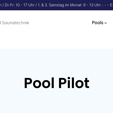
 Di-Fr: 10 - 17 Uhr / 1. & 3. Samstag im Monat: 9 - 13 Uhr - - 
 Saunatechnik
Pools
Pool Pilot