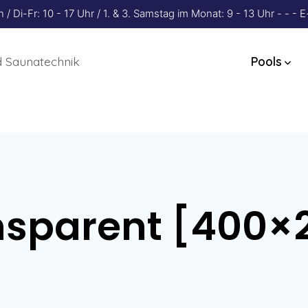
 Di-Fr: 10 - 17 Uhr / 1. & 3. Samstag im Monat: 9 - 13 Uhr - - 
 Saunatechnik
Pools
nsparent [400×